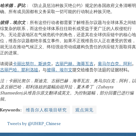
哈米德．萨比
：《防止及惩治种族灭绝公约》规定的各国政府义务清晰明
确。所有成员国都有义务采取一切可能的行动制止种族灭绝。
彼得．埃尔文
：所有这些行动者都需要了解维吾尔议题与全球体系之间错
综复杂的联系，而这些全球体系往往助长或受益于更广泛的人权侵犯行
为。无论是该地区在气候危机中的角色，还是其在全球供应链中的核心地
位，维吾尔议题都绝非孤立事件。如果不正视维吾尔人正在遭受的苦难，
就无法在推动气候正义、终结强迫劳动或建构负责任的供应链方面取得真
正的进展。
请
阅读
卡丽比努尔．斯迪克
，
古丽巴赫．海蒂瓦吉
，
奥马尔白克．阿利
，
古丽巴哈．耶利洛娃
，与
彼得．埃尔文
提交给维吾尔法庭的证据材料。
注：卡丽比努尔．斯迪克、古丽巴赫．海蒂瓦吉、奥马尔白克．阿利，以
及古丽巴哈．耶利洛娃的篇幅由祖拜拉．夏木希丁（Zubayra
Shamseden)从维吾尔原文翻译成英文。为控制篇幅，部分回覆已进行编
辑。
维吾尔人权项目研究
观点洞见
Tweets by @UHRP_Chinese