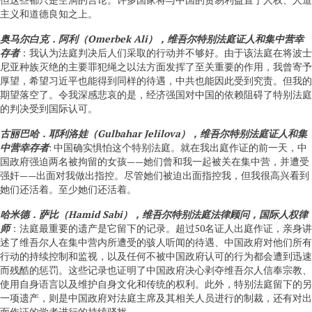
主义和道德良知之上。
奥马尔白克．阿利（
Omerbek Ali
），维吾尔特别法庭证人和集中营幸
存者
：我认为法庭判决后人们采取的行动并不够好。由于该法庭在将波士
尼亚种族灭绝的主要罪犯绳之以法方面发挥了至关重要的作用，我曾寄予
厚望，希望习近平也能得到同样的待遇，中共也能因此受到究责。但我的
期望落空了。令我深感悲哀的是，经济强国对中国的依赖阻碍了特别法庭
的判决​​受到国际认可。
古丽巴哈．耶利洛娃（
Gulbahar Jelilova
），维吾尔特别法庭证人和集
中营幸存者
: 中国确实惧怕这个特别法庭。就在我出庭作证的前一天，中
国政府强迫两名被拘留的女孩——她们曾和我一起被关在集中营，并遭受
强奸——出面对我做出指控。尽管她们被迫出面指控我，但我很高兴看到
她们还活着。至少她们还活着。
哈米德．萨比（
Hamid Sabi
），维吾尔特别法庭法律顾问，国际人权律
师
：法庭最重要的遗产是它留下的记录。超过50名证人出庭作证，亲身讲
述了维吾尔人在集中营内所遭受的骇人听闻的待遇、中国政府对他们所有
行动的持续控制和监视，以及任何不被中国政府认可的行为都会遭到迅速
而残酷的惩罚。这些记录也证明了中国政府决心剥夺维吾尔人信奉宗教、
使用自身语言以及维护自身文化和传统的权利。此外，特别法庭留下的另
一项遗产，则是中国政府对法庭主席及其相关人员进行的制裁，还有对出
面作证的学者进行的持续骚扰。