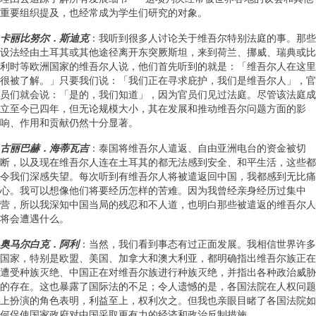
重要组织提及，也经常成为学生们研究的对象。
卡丽比努尔．斯迪克
：我听到很多人讨论关于维吾尔特别法庭的事。那些
设法经由土耳其或其他途径离开东突厥斯坦，来到荷兰、挪威、瑞典或比
利时等欧洲国家的维吾尔人说，他们首先听到的就是：「维吾尔人在这里
很被了解。」只要我们说：「我们正在寻求庇护，我们是维吾尔人」，官
员们就会说：「是的，我们知道」，因为官员们见过法庭。尽管该法庭成
立至今已四年，但无论规模大小，其在发展和推动维吾尔问题方面的影
响、作用和贡献仍然十分显著。
古丽巴赫．海蒂瓦吉
：泰国将维吾尔人遣返、自由亚洲电台的资金被切
断，以及现在维吾尔人连在土耳其的都无法感到安全、和平生活，这些都
令我们深感失望。每次听到有维吾尔人将被遣返回中国，我都感到无比痛
心。我可以想像他们将要经历怎样的苦难。因为我曾经亲身经历过集中
营，所以我深知中国当局的残忍和不人道，也明白那些被遣返的维吾尔人
将会遭遇什么。
奥马尔白克．阿利
：当然，我们看到事态有过正面发展。我相信世界许多
国家，特别是欧盟、美国、加拿大和澳大利亚，都明确指出维吾尔族正在
遭受种族灭绝、中国正在对维吾尔族进行种族灭绝，并指出各种政治威胁
的存在。这也暴露了国际法的不足；令人遗憾的是，各国法院在人权问题
上扮演的角色表明，利益至上，权利次之。但我也亲眼目睹了各国法院如
何促使国家政府对中国采取更有力的经济和政治反制措施。