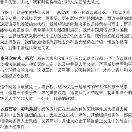
非常失望。由此，我有时觉得维吾尔特别法庭毫无意义。
当我们问到需要做些什么时——说实话，我不知道该说什么。但我认为应
该设立另一个规模更大、更重要、更有影响力的特别法庭，而该法庭的裁
决应该要能够被确实执行。我希望法庭的裁决不仅是停留在书面上，而是
能够被真正落实。我希望中国能够受到惩罚。既然中国用假资讯欺骗世
界，世界就应该采取行动来证明这些资讯的虚假性。我们也必须对外国民
众进行教育。我们必须继续揭露维吾尔种族灭绝仍在持续、镇压依然存
在，且集中营也尚未被关闭。
奥马尔白克．阿利
：所有国家和政府都不应忘记这个议题。他们应该继续
传播法院裁决、种族灭绝认定，以及中共是人类公敌、严重威胁世界和平
与全球经济的真相。这项工作非常重要，必须持续进行，才能让青年和公
众重视这个议题。
这个问题应该被提上世界议程。这不仅是一起单纯的维吾尔种族灭绝事
件；这是一个关乎全世界的重要议题，需要我们团结起来，制止那些企图
毁灭人类的非人道、不公正、残暴的政权。
古丽巴哈．耶利洛娃
：媒体应对正在发生的种族灭绝事件加大报道力度，
并对中国施加强烈的压力。无论是在机构、媒体、其他组织或实体，都应
继续向各界人士致函、发表声明，并让大众更了解当前正发生中的维吾尔
种族灭绝事件。