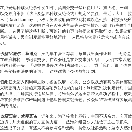
在卢安达种族灭绝事件发生时，英国外交部禁止使用「种族灭绝」一词，
以免政府承担《防止及惩治种族灭绝公约》规定的责任。最近，大卫．拉
米（David Lammy）声称，英国政府尚未找到构成以色列执行种族灭绝所
需的精神要素，这表明政府在没有法官事先评估的情况下就自行先做出判
断。让选民了解这些判断，可以让他们更加敦促政府采取行动。如果政府
秉持诚实，民主制度就能更好地运作──人民特别法庭的需求也或许会减
少。
卡丽比努尔．斯迪克
：身为集中营幸存者，每当我出面作证时——无论是
在政府机构、与记者交谈、在议会还是在外交事务组织——人们常常以这
样的问题开头：「你曾在维吾尔特别法庭作证……」或「我们听取了你在
维吾尔特别法庭的证词。」这些话我至今仍然能听到。
值此裁决迈入四周年之际，各国政府、机构、公众以及所有其他实体都应
采取更有力的措施来落实这项判决结果的面对；利用该判决制定针对中国
的法律，并确实执行这些法律，将维吾尔议题重新带入各项议程中。该裁
决在解决维吾尔难民问题上也应扮演关键角色。公众应继续传播有关该裁
决的信息。
古丽巴赫．海蒂瓦吉
：近年来，为了掩盖其罪行，中国不遗余力。它开放
边境，加大虚假的官方宣传力度，一些海外维吾尔人轻信了这些假讯息。
这造成了分裂，有些人不再参与各种活动、抗议或社群活动；这令人感到