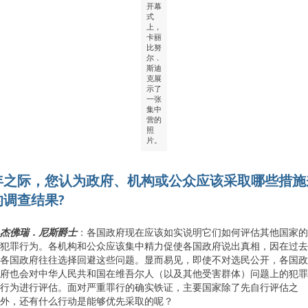
开幕
式
上，
卡丽
比努
尔．
斯迪
克展
示了
一张
集中
营的
照
片。
年之际，您认为政府、机构或公众应该采取哪些措施
的调查结果?
杰佛瑞．尼斯爵士
：各国政府现在应该如实说明它们如何评估其他国家的
犯罪行为。各机构和公众应该集中精力促使各国政府说出真相，因在过去
各国政府往往选择回避这些问题。显而易见，即使不对选民公开，各国政
府也会对中华人民共和国在维吾尔人（以及其他受害群体）问题上的犯罪
行为进行评估。面对严重罪行的确实铁证，主要国家除了先自行评估之
外，还有什么行动是能够优先采取的呢？