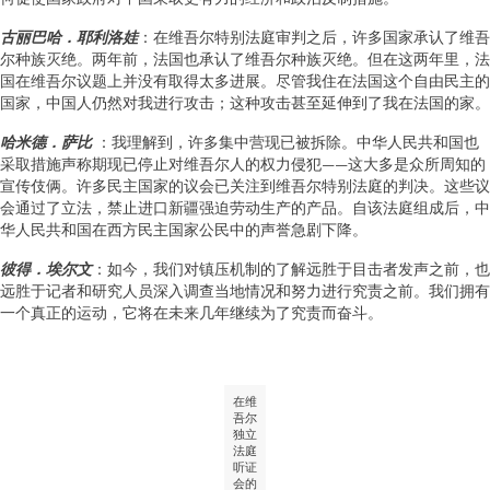
古丽巴哈．耶利洛娃
：在维吾尔特别法庭审判之后，许多国家承认了维吾
尔种族灭绝。两年前，法国也承认了维吾尔种族灭绝。但在这两年里，法
国在维吾尔议题上并没有取得太多进展。尽管我住在法国这个自由民主的
国家，中国人仍然对我进行攻击；这种攻击甚至延伸到了我在法国的家。
哈米德．萨比
：我理解到，许多集中营现已被拆除。中华人民共和国也
采取措施声称期现已停止对维吾尔人的权力侵犯——这大多是众所周知的
宣传伎俩。许多民主国家的议会已关注到维吾尔特别法庭的判决。这些议
会通过了立法，禁止进口新疆强迫劳动生产的产品。自该法庭组成后，中
华人民共和国在西方民主国家公民中的声誉急剧下降。
彼得．埃尔文
：如今，我们对镇压机制的了解远胜于目击者发声之前，也
远胜于记者和研究人员深入调查当地情况和努力进行究责之前。我们拥有
一个真正的运动，它将在未来几年继续为了究责而奋斗。
在维
吾尔
独立
法庭
听证
会的