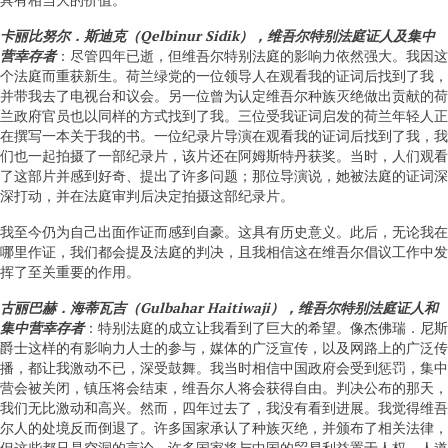
卡丽比努尔．斯迪克（
Qelbinur Sidik
），维吾尔特别法庭证人及集中
营幸存者
：尽管四年已逝，但维吾尔特别法庭的影响力依然强大。我因这
个法庭而重获新生。荷兰绿党的一位领导人在观看我的证词后找到了我，
并带我去了电视台和议会。另一位曾为认定维吾尔种族灭绝做出贡献的荷
兰政府官员也以同样的方式找到了我。三位受我证词启发的荷兰年轻人正
在撰写一本关于我的书。一位纪录片导演在观看我的证词后找到了我，我
们也一起拍摄了一部纪录片，该片还在阿姆斯特丹获奖。当时，人们观看
了这部片并感到好奇、提出了许多问题；那位导演说，她被法庭的证词深
深打动，并在法庭审判后决定拍摄这部纪录片。
我至今仍为自己出面作证而感到自豪。这具有历史意义。此后，无论我在
哪里作证，我们都会提及法庭的判决，且我相信这在维吾尔倡议工作中发
挥了至关重要的作用。
古丽巴赫．海蒂瓦吉（
Gulbahar Haitiwaji
），维吾尔特别法庭证人和
集中营幸存者
：特别法庭的成立让我看到了巨大的希望。像杰佛瑞．尼斯
爵士这样的有影响力人士的参与，媒体的广泛宣传，以及网路上的广泛传
播，都让我激动不已，深受鼓舞。我当时相信中国政府会受到惩罚，集中
营会被关闭，镇压将会结束，维吾尔人将会获得自由。判决公布的那天，
我们无比激动和高兴。然而，四年过去了，我没有看到进展。我觉得维吾
尔人的处境反而倒退了。许多国家承认了种族灭绝，并颁布了相关法律，
但这些都只是空洞的言论。许多国家将与中国的贸易利益置于人权、人道