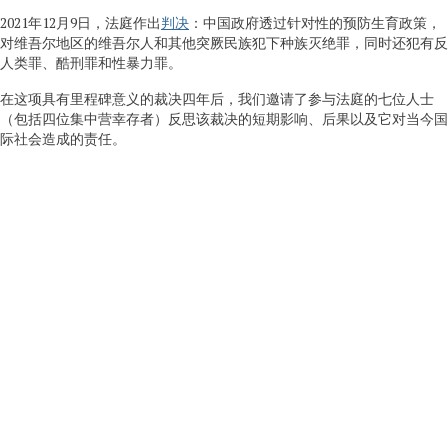
2021年12月9日，法庭作出
判决
：中国政府透过针对性的预防生育政策，
对维吾尔地区的维吾尔人和其他突厥民族犯下种族灭绝罪，同时还犯有反
人类罪、酷刑罪和性暴力罪。
在这项具有里程碑意义的裁决四年后，我们邀请了参与法庭的七位人士
（包括四位集中营幸存者）反思该裁决的短期影响、后果以及它对当今国
际社会造成的责任。