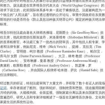
此已为应对针对维吾尔人的暴行罪证据的日益增多而做出前所未见的付出
和努力。该法庭是在世界维吾尔代表大会（World Uyghur Congress）的
请求下设立的，此前国际体系多年来一直处于瘫痪状态。法庭被构思为一
个独立的“人民法庭”，旨在透过透明的公开论坛，审查中国政府在东突厥
斯坦的行动是否符合《防止及惩治种族灭绝罪公约》规定的种族灭绝法律
标准。
维吾尔特别法庭由著名大律师杰佛瑞．尼斯爵士（Sir Geoffrey Nice）担
任主席，他此前曾担任斯洛波丹．米洛塞维奇（Slobodan Milošević）案
的首席检察官。本法庭汇集了一批杰出的陪审员，其中包括人权专家、学
者和法律专家，例如尼克．维奇（Nick Vetch）、提姆． 克拉克（Tim
Clarke）、雷明德．柯尔 教授（Professor Raminder Kaur）、帕尔汶．
库马尔 女爵（Dame Parveen Kumar）、大卫．林奇 教授（Professor
David Linch）、安布琳娜．曼基 教授（Professor Ambreena Manji）、
奥黛莉．欧斯勒 教授（Professor Audrey Osler）、凯瑟琳．罗
（Catherine Roe），并由国际人权律师 哈米德．萨比（Hamid Sabi）担
任法律顾问。
经过数月的听证，特别法庭审阅了大量文件，并听取了数十名证人的现场
证词
。幸存者描述了酷刑、强奸和轮奸、强制绝育和堕胎、强迫服用阻断
月经的药物、大规模拘留、全面监视、强制家庭分离以及来自国家官员的
普遍恐吓。研究人员和专家详细阐述了一场旨在瓦解维吾尔身份、文化和
家庭生活的系统性运动。