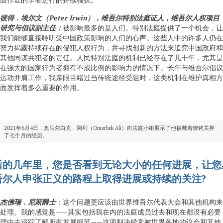
彼得．埃尔文（
Peter Irwin
），维吾尔特别法庭证人，维吾尔人权项目
研究与倡议副主任：
被影响最多的是人们。特别法庭提供了一个机会，让
我们能够直接聆听受中国政策影响的人们的心声。这些人中的许多人仍在
努力揭露持续存在的侵犯人权行为，并寻找创新的方法来追究中国政府和
其他同谋共犯者的责任。人民特别法庭的机制已经存在了几十年，尤其是
在强大的国家行为者拥有不成比例的影响力的情况下。长年与维吾尔倡议
运动并肩工作，我亲眼目睹过当传统途径受阻时，这类机制在维护真相方
面发挥着多么重要的作用。
2021年6月4日，奥马尔白克．阿利（Omerbek Ali）向法庭小组展示了他被戴着镣铐关押
了七个月的经历。
后的几年里，您是否看到无论大小的任何进展，让您
吾尔人申张正义的路程上取得进展或持续的关注?
杰佛瑞．尼斯爵士
：这个问题更应该由世界维吾尔代表大会和其他机构来
处理。我的感觉是——其实包括我在内的法庭成员过去和现在都没有必要
理由去追踪了解所有发展细节——这项判决经常被世界各地的议会和其他