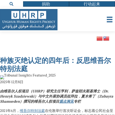
捐助
行动起来
种族灭绝认定的四年后：反思维吾尔
特别法庭
2025年12月8日
由维吾尔人权项目（UHRP）研究主任亨利．萨兹耶夫斯基博士（Dr.
Henryk Szadziewski）与中文外展协调员祖拜拉．夏木希丁（Zubayra
Shamseden）撰写的维吾尔人权项目
观点洞见
专栏
2021年6月，
维吾尔特别法庭
在伦敦举行首次听证会，标志着公民社会至