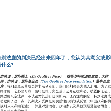
特别法庭的判决已经出来四年了，您认为其意义或影
什么?
杰佛瑞．尼斯爵士（
Sir Geoffrey Nice
），维吾尔特别法庭主席，大律
师，杰佛瑞．尼斯基金会（
The Geoffrey Nice Foundation
）董事会主
席
：特别法庭及其成员并非活动者们。我们的判决是为他人所用。为了发
挥作用，它必须可靠、值得信赖，完全基于公开证据和公开披露的论证，
并适用既定法律，不试图对其进行任何扩展。值得注意的是，特别法庭成
功做到了这一点：其判决未受到任何实质性的挑战或反驳（中国政府的挑
战则从未详细阐述），并且对活动者、政治家以及其他预期受益者而言，
具有相当大的价值。