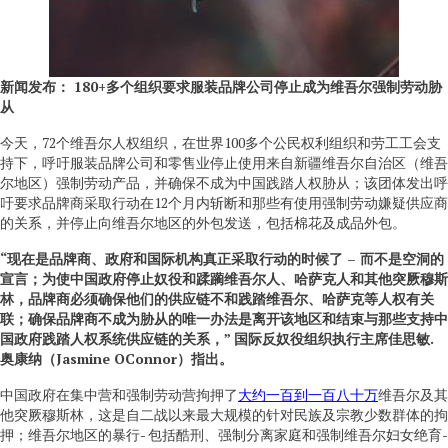
新闻发布：
180+
多个组织要求服装品牌公司停止成为维吾尔强制劳动胁
从
今天，72个维吾尔人权组织，在世界100多个公民权利组织和劳工工会支
持下，呼吁服装品牌公司和零售业停止使用来自新疆维吾尔自治区（维吾
尔地区）强制劳动产品，并确保不成为中国践踏人权胁从；该团体发出呼
吁要求品牌商采取行动在12个月内斩断和那些有使用强制劳动嫌疑供应商
的关系，并停止向维吾尔地区的外包发送，包括棉花及成品外包。
“
现在是品牌商、政府和国际机构真正采取行动的时候了
–
而不是空洞的
宣言；为使中国政府停止奴役和蹂躏维吾尔人、哈萨克人和其他突厥穆斯
林，品牌商必须确保他们的供应链不和践踏维吾尔、哈萨克等人权有关
联；确保品牌商不成为胁从的唯一办法是离开该地区和结束与那些支持中
国政府践踏人权系统供应链的关系，”
国际反奴役组织执行主席
佳思
敏
.
奥康纳
（
Jasmine OConnor
）指出。
中国政府在集中营和强制劳动营拘押了
大约一百到一百八十万
维吾尔及其
他突厥穆斯林，这是自二战以来最大规模的针对民族及宗教少数群体的拘
押；维吾尔地区的暴行- 包括酷刑、强制分离家庭和强制维吾尔妇女绝育-