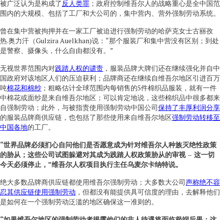
被广泛认为是构成了
反人类罪
；政府控制维吾尔人的战略重心是全中国范
围内的大规模、包括了工厂和大公司的，集中营内、营外强制劳动系统。
曾在集中营被拘押并在一家工厂被迫进行强制劳动的哈萨克女士古丽孜
热.奥力汗（Gulzira Auelkhan)说：“那个服装厂和集中营没有区别；到处
是警察、摄像头，什么自由都没有。”
无视世界范围内对
践踏人权的谴责
，服装品牌大牌们还在继续强化并自中
国政府对该地区人们的压迫获利；品牌商还在继续自维吾尔地区引进百万
吨
棉花和棉纱
；粗略估计全球范围内每销售的5件棉织品服装，就有一件
中棉花或面纱是来自维吾尔地区；可以肯定地说，这些棉织品中很多都来
自强制劳动；此外，与被指责使用强制劳动中国公司
保持了丰厚利润分享
的服装品牌商供应链，也包括了那些使用来自维吾尔地区
强制劳动转移至
中国各地
的工厂。
“
世界品牌必须扪心自问他们是否愿意成为针对维吾尔人种族灭绝性政策
的胁从；这些公司试图躲避对其成为践踏人权政策胁从的审视
– 这一切
今天必须停止，”维吾尔人权项目执行主任乌麦尔卡纳特说。
绝大多数品牌商供应链都使用维吾尔强制劳动；大多数大公司
声称绝不容
忍其供应链使用强制劳动
，但都没有能提供具可信度的理由，去解释他们
是如何在一个强制劳动泛滥的地区确保这一准则的。
“
如果维吾尔地区的强制劳动者揭露他们的非人待遇将面临极端后果；这