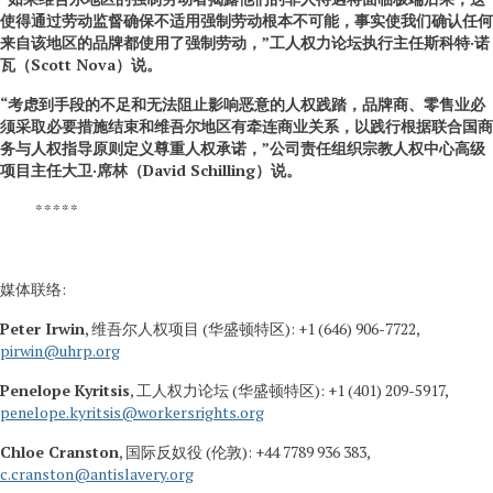
使得通过劳动监督确保不适用强制劳动根本不可能，事实使我们确认任何
来自该地区的品牌都使用了强制劳动，”工人权力论坛执行主任斯科特
·诺
瓦（Scott Nova）说。
“
考虑到手段的不足和无法阻止影响恶意的人权践踏，品牌商、零售业必
须采取必要措施结束和维吾尔地区有牵连商业关系，以践行根据联合国商
务与人权指导原则定义尊重人权承诺，”公司责任组织宗教人权中心高级
项目主任大卫·席林（
David Schilling）说。
* * * * *
媒体联络:
Peter Irwin
, 维吾尔人权项目 (华盛顿特区): +1 (646) 906-7722,
pirwin@uhrp.org
Penelope Kyritsis
, 工人权力论坛 (华盛顿特区): +1 (401) 209-5917,
penelope.kyritsis@workersrights.org
Chloe Cranston
, 国际反奴役 (伦敦): +44 7789 936 383,
c.cranston@antislavery.org