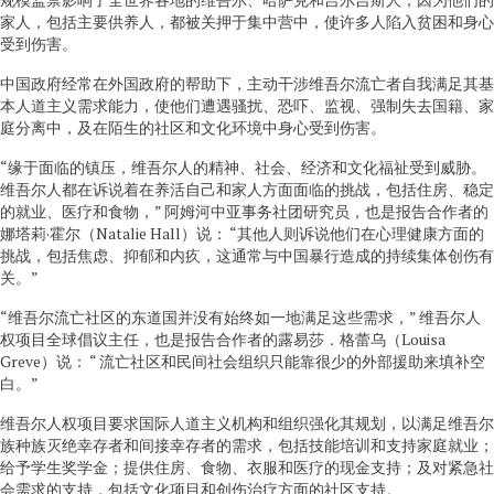
家人，包括主要供养人，都被关押于集中营中，使许多人陷入贫困和身心
受到伤害。
中国政府经常在外国政府的帮助下，主动干涉维吾尔流亡者自我满足其基
本人道主义需求能力，使他们遭遇骚扰、恐吓、监视、强制失去国籍、家
庭分离中，及在陌生的社区和文化环境中身心受到伤害。
“缘于面临的镇压，维吾尔人的精神、社会、经济和文化福祉受到威胁。
维吾尔人都在诉说着在养活自己和家人方面面临的挑战，包括住房、稳定
的就业、医疗和食物，” 阿姆河中亚事务社团研究员，也是报告合作者的
娜塔莉·霍尔（Natalie Hall）说： “其他人则诉说他们在心理健康方面的
挑战，包括焦虑、抑郁和内疚，这通常与中国暴行造成的持续集体创伤有
关。”
“维吾尔流亡社区的东道国并没有始终如一地满足这些需求，” 维吾尔人
权项目全球倡议主任，也是报告合作者的露易莎．格蕾乌（Louisa
Greve）说： “ 流亡社区和民间社会组织只能靠很少的外部援助来填补空
白。”
维吾尔人权项目要求国际人道主义机构和组织强化其规划，以满足维吾尔
族种族灭绝幸存者和间接幸存者的需求，包括技能培训和支持家庭就业；
给予学生奖学金；提供住房、食物、衣服和医疗的现金支持；及对紧急社
会需求的支持，包括文化项目和创伤治疗方面的社区支持。