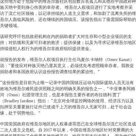
这些地方处于危险中的维吾尔族社区包括数百名孤儿和其他在中国政府种
族灭绝中受到身心伤害的幸存者。 维吾尔人权项目进行了实地考察并采
访了流亡社区领袖，以记录持续的人道主义需求，和加剧了流离失所的维
吾尔人面临风险的、还在继续的跨国镇压。该报告指出了亟需国际帮助的
关键领域。
该研究呼吁包括政府机构在内的捐助者扩大对生存和小型企业项目的支
持；对饥饿和无家可归者的救济；提供保健；以及为寻求记录维吾尔地区
持续侵犯人权行为的维吾尔非政府组织提供资金。
就报告的发布，维吾尔人权项目执行主任乌麦尔.卡纳特（Omer Kanat）
说：“要使应对种族灭绝凸显其意义，必须优先考虑照顾幸存者。我敦促
捐助者和各国政府认识这份报告调查结果的紧迫性。”
“这份报告是目前为止唯一记录中国跨国镇压运动与国际援助人员无法有
效地为维吾尔难民提供照顾之间的明确关系的报告之一， ” 中亚事务阿姆
河（Oxus）社团管理主任，也是本报告主要作者的布拉德利·贾丁
（Bradley Jardine）指出： “北京对全球监控网络的使用、经济压力以及
扣押至关重要旅行证件已使成千上万的维吾尔人无家可归，处于社会边
缘，处于弱势地位。”
中国党国政府在维吾尔地区的人权暴虐罪恶已在全球维吾尔流亡社区造成
二次人道主义危机。自 2017 年以来，中国在维吾尔地区针对突厥裔的大
规模监禁影响了全世界各地的维吾尔、哈萨克和吉尔吉斯人，因为他们的