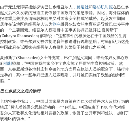
由于无法无障碍接触探访巴仁乡维吾尔人，
路透社
和
洛杉矶时报
在巴仁乡
起义后不久发表的报道主要依赖中国政府的消息来源。因此，海外媒体的
报道重点关注所谓宗教极端主义对国家安全构成的威胁。起义发生期间，
居住在该地区的维吾尔人认为
剥夺
维吾尔妇女的生育权是导致巴仁乡事件
的一个主要因素。维吾尔人权项目中国事务协调员祖拜拉·夏姆斯丁
(Zubayra Shamseden) 解释说：“这些事件的根源还在于中国残酷的生育
控制政策。维吾尔妇女被强制绝育并被迫进行晚期堕胎，村民们认为这是
中国政府在试图抹去维吾尔人身份和其繁衍子孙后代之权利。”
夏姆斯丁(Shamseden)女士补充道，巴仁乡起义期间，维吾尔妇女担心政
府
强制
堕胎，“中国在我的家乡伊宁也实施了严厉的生育控制政策。然
而，东突厥斯坦各地村庄和乡镇的地方当局在执法人员的配合下，强行带
走孕妇，其中一些孕妇已进入妊娠晚期，并对她们实施了残酷的强制堕
胎。”
巴仁乡起义之后的惨烈
卡纳特先生指出，，中国以国家暴力政策在巴仁乡对维吾尔人反抗行为的
镇压 “标志着维吾尔民族运动的一个转折点。中国结束了 1980 年代对维
吾尔人宗教和文化活动相对宽容的政策，恢复了公开审判和处决，加剧了
该地区的镇压。”