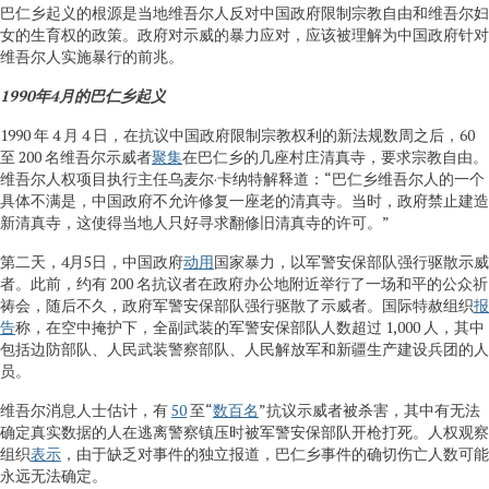
巴仁乡起义的根源是当地维吾尔人反对中国政府限制宗教自由和维吾尔妇
女的生育权的政策。政府对示威的暴力应对，应该被理解为中国政府针对
维吾尔人实施暴行的前兆。
1990
年
4月的巴仁乡起义
1990 年 4 月 4 日，在抗议中国政府限制宗教权利的新法规数周之后，60
至 200 名维吾尔示威者
聚集
在巴仁乡的几座村庄清真寺，要求宗教自由。
维吾尔人权项目执行主任乌麦尔·卡纳特解释道：“巴仁乡维吾尔人的一个
具体不满是，中国政府不允许修复一座老的清真寺。当时，政府禁止建造
新清真寺，这使得当地人只好寻求翻修旧清真寺的许可。”
第二天，4月5日，中国政府
动用
国家暴力，以军警安保部队强行驱散示威
者。此前，约有 200 名抗议者在政府办公地附近举行了一场和平的公众祈
祷会，随后不久，政府军警安保部队强行驱散了示威者。国际特赦组织
报
告
称，在空中掩护下，全副武装的军警安保部队人数超过 1,000 人，其中
包括边防部队、人民武装警察部队、人民解放军和新疆生产建设兵团的人
员。
维吾尔消息人士估计，有
50
至“
数百名
”抗议示威者被杀害，其中有无法
确定真实数据的人在逃离警察镇压时被军警安保部队开枪打死。人权观察
组织
表示
，由于缺乏对事件的独立报道，巴仁乡事件的确切伤亡人数可能
永远无法确定。