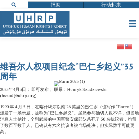
捐助
行动起来
维吾尔人权项目纪念“巴仁乡起义”35
周年
2025年4月3日； 即可发布； 联系：Henryk Szadziewski
(hszad@uhrp.org)
1990 年 4 月 5 日，在喀什噶尔以南 26 英里的巴仁乡（也写作 “Baren”）
爆发了一场示威，被称为“巴仁乡起义”。虽然参与确切人数不详，但当地
消息人士估计，全副武装的中国军警安保部队杀死了 50 名抗议者，拘留
了数百至数千人。已确认有六名抗议者被当场处决；但实际数字可能更
高。