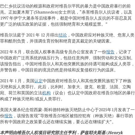
巴仁乡抗议活动的根源和政府对维吾尔平民的暴力是中国政府暴行的前
兆。正如夏木斯丁(Shamseden)女士所说，“杀害维吾尔人抗议者，以及
1997 年伊宁大屠杀等后续事件，都是中国对维吾尔人反抗的不容忍及其
更广泛的镇压政策的证据，包括强制绝育和大规模监禁。”
维吾尔法庭于 2021 年 12 月得出
结论
，中国政府应对种族灭绝、危害人类
罪和酷刑负责，并强调生育控制和绝育是其裁定的关键因素。
2022 年 8 月，联合国人权事务高级专员办公室发表了一份
报告
，记录了
中国政府广泛而系统的镇压行为，包括任意拘押、强制劳动和文化压制。
该报告指出，中国对维吾尔人和其他突厥民族的待遇可能构成反人类罪，
并警告称，中国目前的境况仍然是持续和反复侵权行为的温床。
2021 年 1 月，美国
认定
中国政府对维吾尔人和其他突厥民族犯下了种族
灭绝和反人类罪行。此后，比利时、加拿大、捷克、欧盟、法国、立陶
宛、荷兰和英国的立法
机构
（议会）也认定中国政府在维吾尔地区的暴行
构成了种族灭绝和/或反人类罪行。
美国大屠杀纪念馆西蒙-斯科德特种族灭绝防止中心于2025年1月发表了一
份
报告
，该报告发现“导致维吾尔地区被指控犯有（种族灭绝）暴行罪的
所有中国政府之政策要么还在继续实施，要么还在继续扩大”。
本声明由维吾尔人权项目研究部主任
亨利．萨兹耶夫斯基
(
Henryk