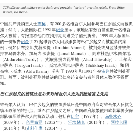
CCP officers and military enter Barin and proclaim “victory” over the rebels. From Bitter
Winter, via Weibo.
中国共产党消息人士
声称
，有 200 多名维吾尔人因参与巴仁乡起义而被抓
捕；然而，大赦国际在 1992 年
记录
显示，该地区有数百甚至数千名维吾
尔人被捕，有报道称他们在拘押期间遭受了酷刑折磨。1999 年大赦国际
的一份报告
记录
了 27 起维吾尔人因涉嫌参与巴仁乡起义而被监禁的案
例，例如伊布拉音.艾赫买提（Ibrahim Ahmed） 被判处终身监禁并被关
押在乌鲁木齐。加马力.买麦提（Jamal Mamat）、阿布杜热伊木.图尔地
（Abdurehim Turdy）、艾海提.提力瓦里地（Ahad Tiliwaldy）、土尔宏.
伊萨克（Turgun Isaak）、斯地克阿吉.伊萨克（Sidikhajy Isaak） 和 阿
布拉.卡斯木（Abla Kasim） 分别于 1990 年和 1991 年被
审判
并被判处死
刑。然而，被判处死刑并处决的巴仁乡起义参与者的具体人数仍不得而
知。
巴仁乡起义的被镇压是后来对维吾尔人更为残酷迫害之先兆
维吾尔人认为，巴仁乡起义的被血腥镇压是中国政府应对维吾尔人反抗之
镇压政策的转折点。继巴仁乡起义之后，中国政府频繁使用武装军警安保
部队镇压维吾尔人的抗议活动，包括在
伊宁
（1997 年）、
乌鲁木齐
（2009 年）、
色里布亚
（2013 年）、
汗埃勒克
（2013 年）、
阿拉卡嘎
（2014 年）和
艾利什库
（2014 年）。