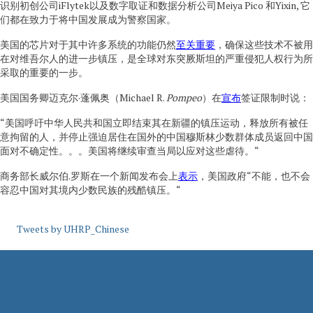
识别初创公司iFlytek以及数字取证和数据分析公司Meiya Pico 和Yixin, 它
们都在致力于将中国发展成为警察国家。
美国的芯片对于其中许多系统的功能仍然
至关重要
，确保这些技术不被用
在对维吾尔人的进一步镇压，是全球对东突厥斯坦的严重侵犯人权行为所
采取的重要的一步。
美国国务卿迈克尔·蓬佩奥（Michael R.
Pompeo
）在
宣布
签证限制时说：
“美国呼吁中华人民共和国立即结束其在新疆的镇压运动，释放所有被任
意拘留的人，并停止强迫居住在国外的中国穆斯林少数群体成员返回中国
面对不确定性。。。美国将继续审查当局以应对这些虐待。“
商务部长威尔伯.罗斯在一个新闻发布会上
表示
，美国政府“不能，也不会
容忍中国对其境内少数民族的残酷镇压。“
Tweets by UHRP_Chinese