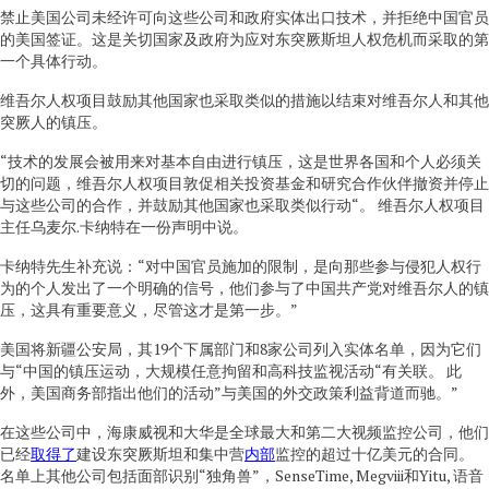
禁止美国公司未经许可向这些公司和政府实体出口技术，并拒绝中国官员
的美国签证。这是关切国家及政府为应对东突厥斯坦人权危机而采取的第
一个具体行动。
维吾尔人权项目鼓励其他国家也采取类似的措施以结束对维吾尔人和其他
突厥人的镇压。
“技术的发展会被用来对基本自由进行镇压，这是世界各国和个人必须关
切的问题，维吾尔人权项目敦促相关投资基金和研究合作伙伴撤资并停止
与这些公司的合作，并鼓励其他国家也采取类似行动“。 维吾尔人权项目
主任乌麦尔.卡纳特在一份声明中说。
卡纳特先生补充说：“对中国官员施加的限制，是向那些参与侵犯人权行
为的个人发出了一个明确的信号，他们参与了中国共产党对维吾尔人的镇
压，这具有重要意义，尽管这才是第一步。”
美国将新疆公安局，其19个下属部门和8家公司列入实体名单，因为它们
与“中国的镇压运动，大规模任意拘留和高科技监视活动“有关联。 此
外，美国商务部指出他们的活动”与美国的外交政策利益背道而驰。”
在这些公司中，海康威视和大华是全球最大和第二大视频监控公司，他们
已经
取得了
建设东突厥斯坦和集中营
内部
监控的超过十亿美元的合同。
名单上其他公司包括面部识别“独角兽”，SenseTime, Megviii和Yitu, 语音