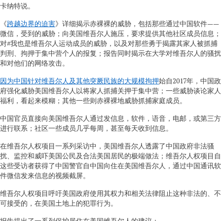
卡纳特说。
《
跨越边界的迫害
》详细揭示赤裸裸的威胁，包括那些通过中国软件——
微信，受到的威胁；向美国维吾尔人施压，要求提供其他社区成员信息；
对#我也是维吾尔人运动成员的威胁，以及对那些勇于揭露其家人被抓捕
判刑、拘押于集中营个人的报复；报告同时揭示在大学对维吾尔人的骚扰
和对他们的网络攻击。
因为中国针对维吾尔人及其他突厥民族的大规模拘押
始自2017年，中国政
府强化威胁美国维吾尔人以将家人抓捕关押于集中营；一些威胁谈论家人
福利，看起来模糊；其他一些则赤裸裸地威胁抓捕家庭成员。
中国官员直接向美国维吾尔人通过发信息，软件，语音，电邮，或第三方
进行联系；社区一些成员几乎每周，甚至每天收到信息。
在维吾尔人权项目一系列采访中，美国维吾尔人透露了中国政府非法骚
扰、监控和威吓美国公民及合法美国居民的极端做法；维吾尔人权项目自
这些受访者获得了中国警官自中国向住在美国维吾尔人，通过中国通讯软
件微信发来信息的视频截屏。
维吾尔人权项目呼吁美国政府使用其权力和相关法律阻止这种非法的、不
可接受的，在美国土地上的犯罪行为。
报告提出了一系列保护居住在美国维吾尔人的建议：