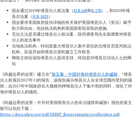
国会通过2019年维吾尔人权法案（
H.R.649
和
S.178
），和2019年维
吾尔法案（
H.R.1025
）
国会要求美国政府提供详细的有关保护美国维吾尔人《宪法》赋予
权力和自由，包括执法机构和美国国务院采取的措施。
无论立法是否通过维吾尔人权法案，联邦调查局先全面调查对维吾
尔人的攻击事件
当地执法机构，特别是最大维吾尔人集中居住的北维吉尼亚州执法
机构，应该开始和维吾尔居民建立工作联系
网络主持应该给维吾尔人提供支持，特别是对维吾尔活动人士的网
站
《跨越边界的迫害》建立在“
第五毒：中国对海外维吾尔人的威胁
，”维吾
尔人权项目2017年11的报告，该报告揭示维吾尔人在全球范围内受到的骚
扰；自2017年中国政府在大规模拘押维吾尔人于集中营的同时，强化了对
海外维吾尔人的骚扰。
《跨越边界的迫害：中共对美国维吾尔人的非法骚扰和威胁》报告的英文
版可以在此下载：
https://docs.uhrp.org/pdf/UHRP_RepressionAcrossBorders.pdf